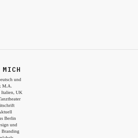
 MICH
eutsch und
ik M.A.
 Italien, UK
Tanztheater
tschrift
ktuell
s Berlin
esign und
e Branding
nlabels