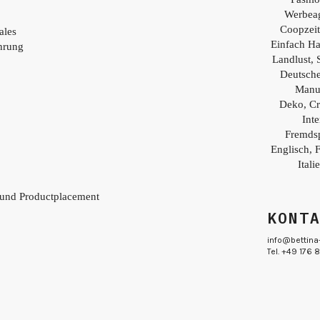
Y
Werbea
Coopzei
ales
Einfach H
hrung
Landlust, 
Deutsch
Manu
Deko, Cr
Inte
Fremds
Englisch, 
Itali
 und Productplacement
KONT
info@bettina
Tel. +49 176