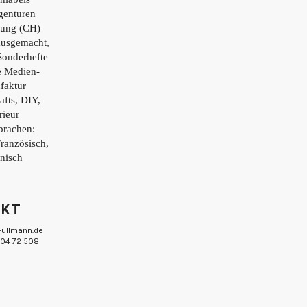
genturen
tung (CH)
ausgemacht,
Sonderhefte
e Medien-
faktur
afts, DIY,
rieur
prachen:
Französisch,
enisch
AKT
-ullmann.de
 804 72 508