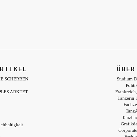
RTIKEL
ÜBER
IE SCHERBEN
Studium D
Polit
PLES ARKTET
Frankreich,
Tänzerin 
Fachzei
TanzA
Tanzhau
Grafikd
chhaltigkeit
Corporat
Fashio