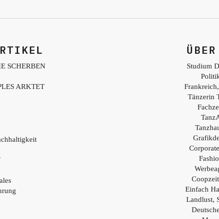
RTIKEL
ÜBER
IE SCHERBEN
Studium D
Polit
PLES ARKTET
Frankreich,
Tänzerin 
Fachzei
TanzA
Tanzhau
Grafikd
chhaltigkeit
Corporat
Fashio
Y
Werbea
Coopzei
ales
Einfach H
hrung
Landlust, 
Deutsch