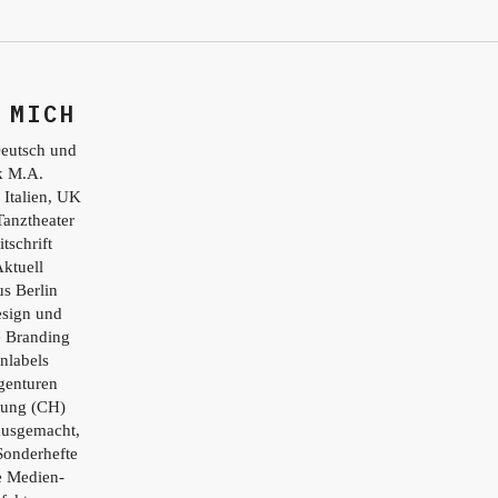
 MICH
eutsch und
ik M.A.
 Italien, UK
Tanztheater
tschrift
ktuell
s Berlin
esign und
e Branding
nlabels
genturen
tung (CH)
ausgemacht,
Sonderhefte
e Medien-