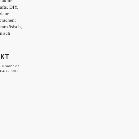
faktur
afts, DIY,
rieur
prachen:
Französisch,
enisch
AKT
-ullmann.de
 804 72 508