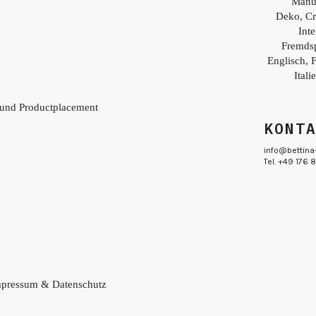
Manu
Deko, Cr
Inte
Fremds
Englisch, 
Itali
 und Productplacement
KONT
info@bettina
Tel. +49 176
pressum & Datenschutz