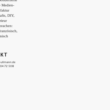
e Medien-
faktur
afts, DIY,
rieur
prachen:
Französisch,
enisch
AKT
-ullmann.de
 804 72 508