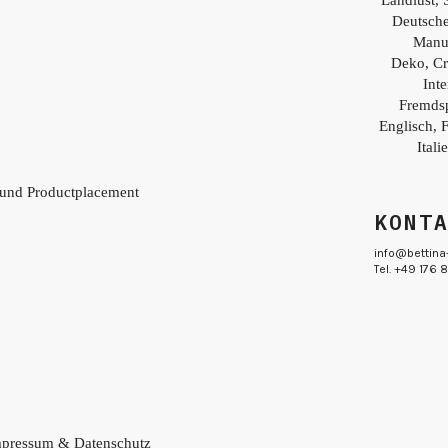
Deutsch
Manu
Deko, Cr
Inte
Fremds
Englisch, 
Itali
 und Productplacement
KONT
info@bettina
Tel. +49 176
pressum & Datenschutz