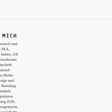
 MICH
eutsch und
ik M.A.
 Italien, UK
Tanztheater
tschrift
ktuell
s Berlin
esign und
e Branding
nlabels
genturen
tung (CH)
ausgemacht,
Sonderhefte