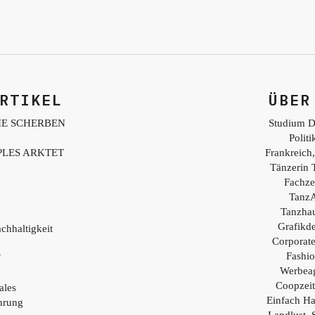
RTIKEL
ÜBER
IE SCHERBEN
Studium D
Polit
PLES ARKTET
Frankreich,
Tänzerin 
Fachzei
TanzA
Tanzhau
Grafikd
chhaltigkeit
Corporat
Fashio
Y
Werbea
Coopzei
ales
Einfach H
hrung
Landlust, 