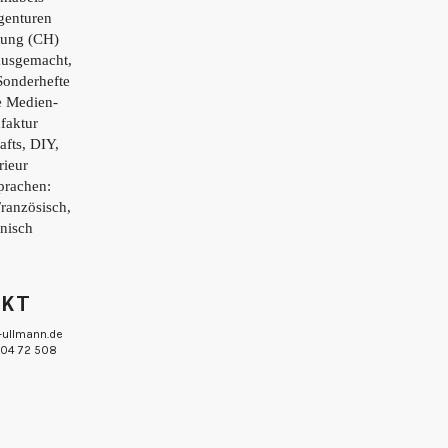
genturen
tung (CH)
ausgemacht,
Sonderhefte
e Medien-
faktur
afts, DIY,
rieur
prachen:
Französisch,
enisch
AKT
-ullmann.de
 804 72 508