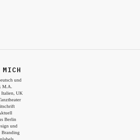
 MICH
eutsch und
ik M.A.
 Italien, UK
Tanztheater
tschrift
ktuell
s Berlin
esign und
e Branding
nlabels