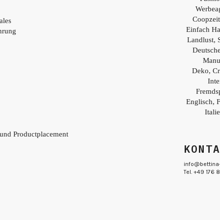
Y
Werbea
Coopzei
ales
Einfach H
hrung
Landlust, 
Deutsch
Manu
Deko, Cr
Inte
Fremds
Englisch, 
Itali
 und Productplacement
KONT
info@bettina
Tel. +49 176