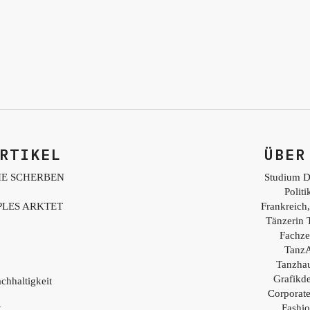
RTIKEL
ÜBER
IE SCHERBEN
Studium D
Polit
PLES ARKTET
Frankreich,
Tänzerin 
Fachzei
TanzA
Tanzhau
Grafikd
chhaltigkeit
Corporat
Fashio