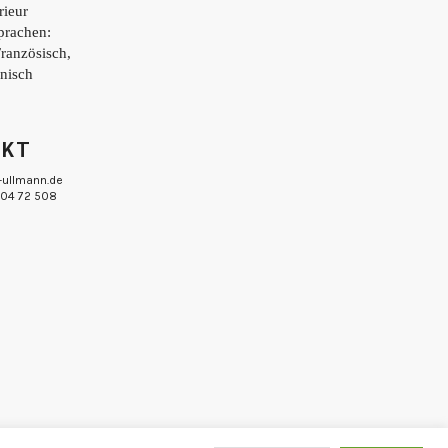
rieur
prachen:
Französisch,
enisch
AKT
-ullmann.de
 804 72 508