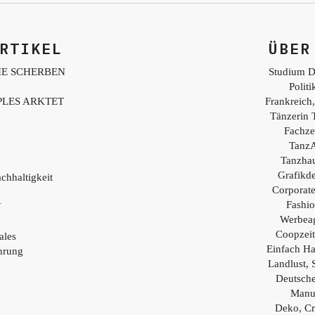
RTIKEL
ÜBER
IE SCHERBEN
Studium D
Polit
PLES ARKTET
Frankreich,
Tänzerin 
Fachzei
TanzA
Tanzhau
Grafikd
chhaltigkeit
Corporat
Fashio
Y
Werbea
Coopzei
ales
Einfach H
hrung
Landlust, 
Deutsch
Manu
Deko, Cr