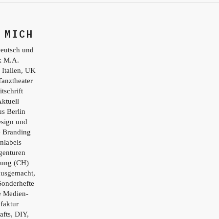
 MICH
eutsch und
ik M.A.
 Italien, UK
Tanztheater
tschrift
ktuell
s Berlin
esign und
e Branding
nlabels
genturen
tung (CH)
ausgemacht,
Sonderhefte
e Medien-
faktur
afts, DIY,