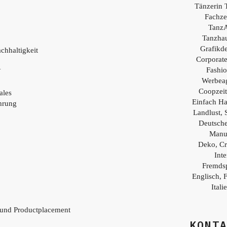
Tänzerin 
Fachzei
TanzA
Tanzhau
Grafikd
chhaltigkeit
Corporat
Fashio
Y
Werbea
Coopzei
ales
Einfach H
hrung
Landlust, 
Deutsch
Manu
Deko, Cr
Inte
Fremds
Englisch, 
Itali
 und Productplacement
KONT