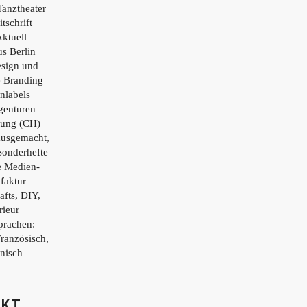
Tanztheater
tschrift
ktuell
s Berlin
esign und
e Branding
nlabels
genturen
tung (CH)
ausgemacht,
Sonderhefte
e Medien-
faktur
afts, DIY,
rieur
prachen:
Französisch,
enisch
AKT