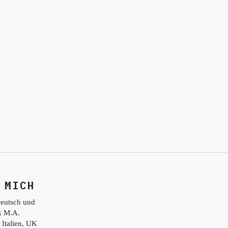
 MICH
eutsch und
ik M.A.
 Italien, UK