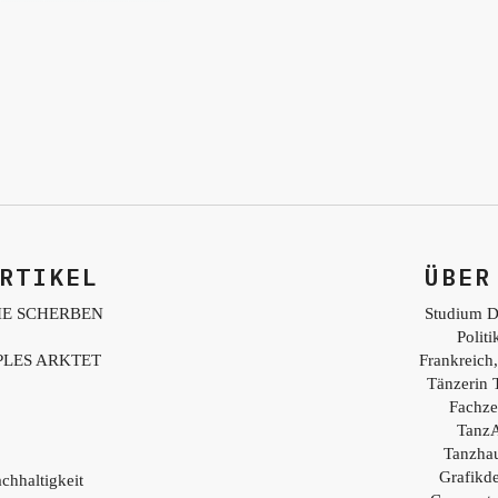
RTIKEL
ÜBER
IE SCHERBEN
Studium D
Polit
PLES ARKTET
Frankreich,
Tänzerin 
Fachzei
TanzA
Tanzhau
Grafikd
chhaltigkeit