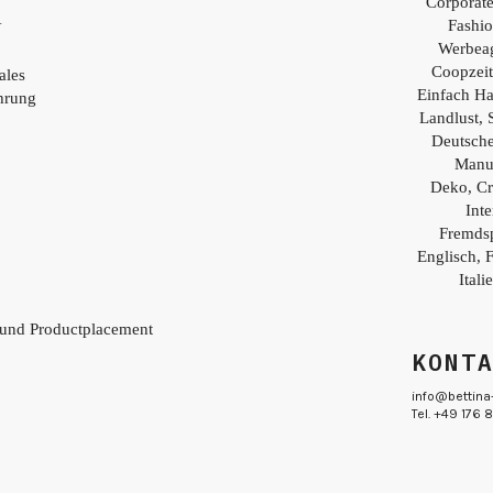
Corporat
Fashio
Y
Werbea
Coopzei
ales
Einfach H
hrung
Landlust, 
Deutsch
Manu
Deko, Cr
Inte
Fremds
Englisch, 
Itali
 und Productplacement
KONT
info@bettina
Tel. +49 176