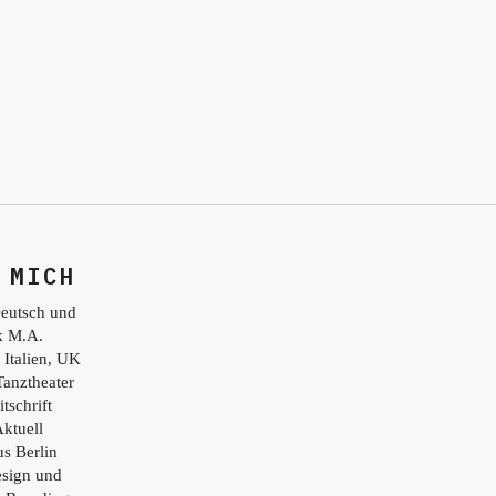
 MICH
eutsch und
ik M.A.
 Italien, UK
Tanztheater
tschrift
ktuell
s Berlin
esign und