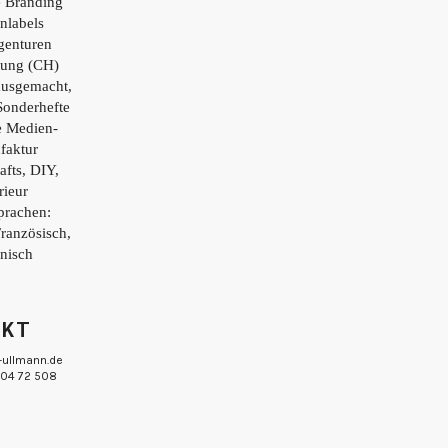
e Branding
nlabels
genturen
tung (CH)
ausgemacht,
Sonderhefte
e Medien-
faktur
afts, DIY,
rieur
prachen:
Französisch,
enisch
AKT
-ullmann.de
 804 72 508