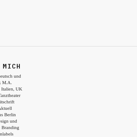
 MICH
eutsch und
ik M.A.
 Italien, UK
Tanztheater
tschrift
ktuell
s Berlin
esign und
e Branding
nlabels