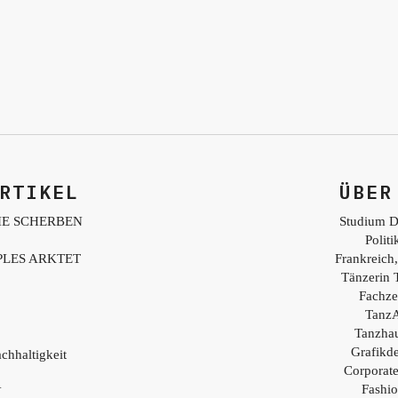
RTIKEL
ÜBER
IE SCHERBEN
Studium D
Polit
PLES ARKTET
Frankreich,
Tänzerin 
Fachzei
TanzA
Tanzhau
Grafikd
chhaltigkeit
Corporat
Fashio
Y