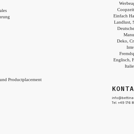
Werbea
Coopzei
ales
Einfach H
hrung
Landlust, 
Deutsch
Manu
Deko, Cr
Inte
Fremds
Englisch, 
Itali
 und Productplacement
KONT
info@bettina
Tel. +49 176