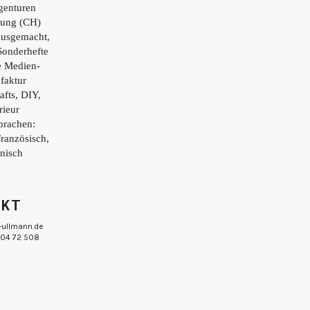
genturen
tung (CH)
ausgemacht,
Sonderhefte
e Medien-
faktur
afts, DIY,
rieur
prachen:
Französisch,
enisch
AKT
-ullmann.de
 804 72 508