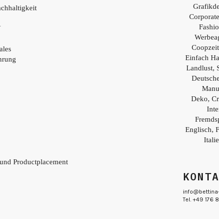
Grafikd
chhaltigkeit
Corporat
Fashio
Y
Werbea
Coopzei
ales
Einfach H
hrung
Landlust, 
Deutsch
Manu
Deko, Cr
Inte
Fremds
Englisch, 
Itali
 und Productplacement
KONT
info@bettina
Tel. +49 176