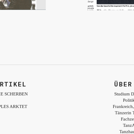
RTIKEL
ÜBER
IE SCHERBEN
Studium D
Polit
PLES ARKTET
Frankreich,
Tänzerin 
Fachzei
TanzA
Tanzhau