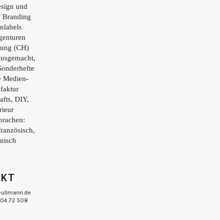
esign und
e Branding
nlabels
genturen
tung (CH)
ausgemacht,
Sonderhefte
e Medien-
faktur
afts, DIY,
rieur
prachen:
Französisch,
enisch
AKT
-ullmann.de
 804 72 508