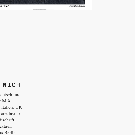
 MICH
eutsch und
ik M.A.
 Italien, UK
Tanztheater
tschrift
ktuell
s Berlin