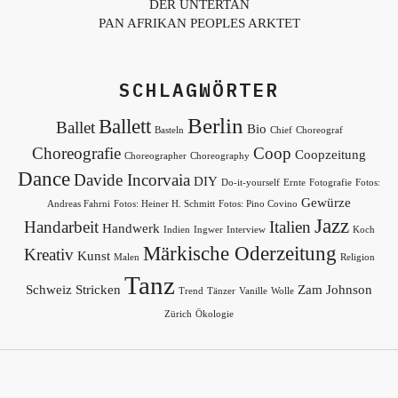
DER UNTERTAN
PAN AFRIKAN PEOPLES ARKTET
SCHLAGWÖRTER
Berlin
Ballett
Ballet
Bio
Basteln
Chief
Choreograf
Choreografie
Coop
Coopzeitung
Choreographer
Choreography
Dance
Davide Incorvaia
DIY
Do-it-yourself
Ernte
Fotografie
Fotos:
Gewürze
Andreas Fahrni
Fotos: Heiner H. Schmitt
Fotos: Pino Covino
Jazz
Handarbeit
Italien
Handwerk
Indien
Ingwer
Interview
Koch
Märkische Oderzeitung
Kreativ
Kunst
Malen
Religion
Tanz
Schweiz
Stricken
Zam Johnson
Trend
Tänzer
Vanille
Wolle
Zürich
Ökologie