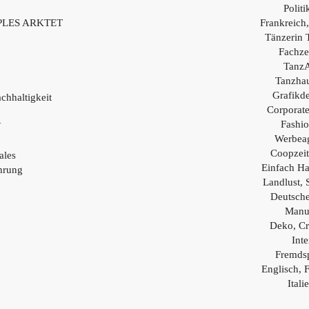
Polit
PLES ARKTET
Frankreich,
Tänzerin 
Fachzei
TanzA
Tanzhau
Grafikd
chhaltigkeit
Corporat
Fashio
Y
Werbea
Coopzei
ales
Einfach H
hrung
Landlust, 
Deutsch
Manu
Deko, Cr
Inte
Fremds
Englisch, 
Itali