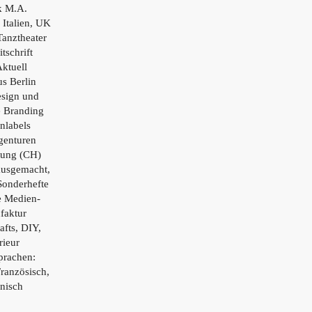
ik M.A.
 Italien, UK
Tanztheater
tschrift
ktuell
s Berlin
esign und
e Branding
nlabels
genturen
tung (CH)
ausgemacht,
Sonderhefte
e Medien-
faktur
afts, DIY,
rieur
prachen:
Französisch,
enisch