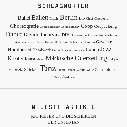
SCHLAGWÖRTER
Berlin
Ballett
Ballet
Bio
Basteln
Chief
Choreograf
Choreografie
Coop
Coopzeitung
Choreographer
Choreography
Dance
Davide Incorvaia
DIY
Do-it-yourself
Ernte
Fotografie
Fotos:
Gewürze
Andreas Fahrni
Fotos: Heiner H. Schmitt
Fotos: Pino Covino
Jazz
Handarbeit
Italien
Handwerk
Indien
Ingwer
Interview
Koch
Märkische Oderzeitung
Kreativ
Kunst
Malen
Religion
Tanz
Schweiz
Stricken
Zam Johnson
Trend
Tänzer
Vanille
Wolle
Zürich
Ökologie
NEUESTE ARTIKEL
RIO REISER UND DIE SCHERBEN
DER UNTERTAN