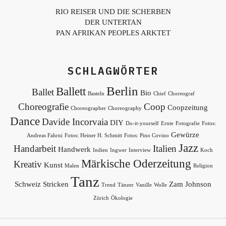
RIO REISER UND DIE SCHERBEN
DER UNTERTAN
PAN AFRIKAN PEOPLES ARKTET
SCHLAGWÖRTER
Berlin
Ballett
Ballet
Bio
Basteln
Chief
Choreograf
Choreografie
Coop
Coopzeitung
Choreographer
Choreography
Dance
Davide Incorvaia
DIY
Do-it-yourself
Ernte
Fotografie
Fotos:
Gewürze
Andreas Fahrni
Fotos: Heiner H. Schmitt
Fotos: Pino Covino
Jazz
Handarbeit
Italien
Handwerk
Indien
Ingwer
Interview
Koch
Märkische Oderzeitung
Kreativ
Kunst
Malen
Religion
Tanz
Schweiz
Stricken
Zam Johnson
Trend
Tänzer
Vanille
Wolle
Zürich
Ökologie