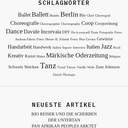
SCHLAGWÖRTER
Berlin
Ballett
Ballet
Bio
Basteln
Chief
Choreograf
Choreografie
Coop
Coopzeitung
Choreographer
Choreography
Dance
Davide Incorvaia
DIY
Do-it-yourself
Ernte
Fotografie
Fotos:
Gewürze
Andreas Fahrni
Fotos: Heiner H. Schmitt
Fotos: Pino Covino
Jazz
Handarbeit
Italien
Handwerk
Indien
Ingwer
Interview
Koch
Märkische Oderzeitung
Kreativ
Kunst
Malen
Religion
Tanz
Schweiz
Stricken
Zam Johnson
Trend
Tänzer
Vanille
Wolle
Zürich
Ökologie
NEUESTE ARTIKEL
RIO REISER UND DIE SCHERBEN
DER UNTERTAN
PAN AFRIKAN PEOPLES ARKTET