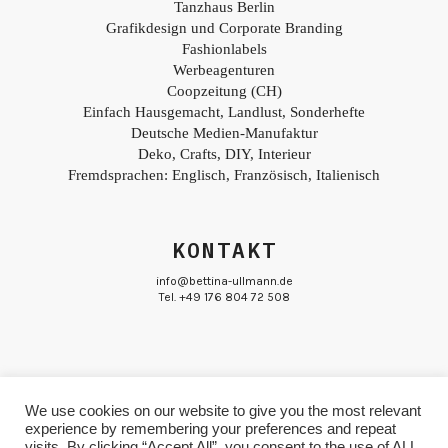
Tanzhaus Berlin
Grafikdesign und Corporate Branding
Fashionlabels
Werbeagenturen
Coopzeitung (CH)
Einfach Hausgemacht, Landlust, Sonderhefte
Deutsche Medien-Manufaktur
Deko, Crafts, DIY, Interieur
Fremdsprachen: Englisch, Französisch, Italienisch
KONTAKT
info@bettina-ullmann.de
Tel. +49 176 804 72 508
We use cookies on our website to give you the most relevant
experience by remembering your preferences and repeat
© Bettina Ullmann
Impressum & Datenschutz
visits. By clicking “Accept All”, you consent to the use of ALL