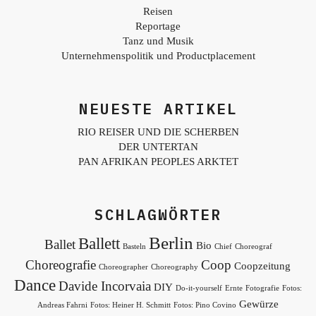
Reisen
Reportage
Tanz und Musik
Unternehmenspolitik und Productplacement
NEUESTE ARTIKEL
RIO REISER UND DIE SCHERBEN
DER UNTERTAN
PAN AFRIKAN PEOPLES ARKTET
SCHLAGWÖRTER
Berlin
Ballett
Ballet
Bio
Basteln
Chief
Choreograf
Choreografie
Coop
Coopzeitung
Choreographer
Choreography
Dance
Davide Incorvaia
DIY
Do-it-yourself
Ernte
Fotografie
Fotos:
Gewürze
Andreas Fahrni
Fotos: Heiner H. Schmitt
Fotos: Pino Covino