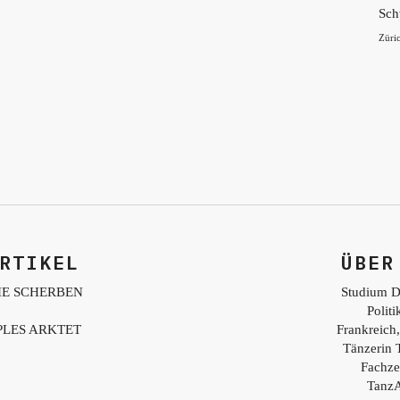
Sch
Züri
RTIKEL
ÜBER
IE SCHERBEN
Studium D
Polit
PLES ARKTET
Frankreich,
Tänzerin 
Fachzei
TanzA