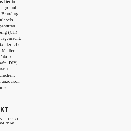
s Berlin
esign und
e Branding
nlabels
genturen
tung (CH)
ausgemacht,
Sonderhefte
e Medien-
faktur
afts, DIY,
rieur
prachen:
Französisch,
enisch
AKT
-ullmann.de
 804 72 508