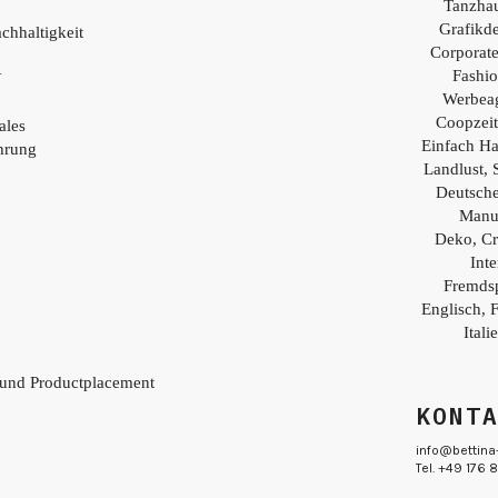
Tanzhau
Grafikd
chhaltigkeit
Corporat
Fashio
Y
Werbea
Coopzei
ales
Einfach H
hrung
Landlust, 
Deutsch
Manu
Deko, Cr
Inte
Fremds
Englisch, 
Itali
 und Productplacement
KONT
info@bettina
Tel. +49 176