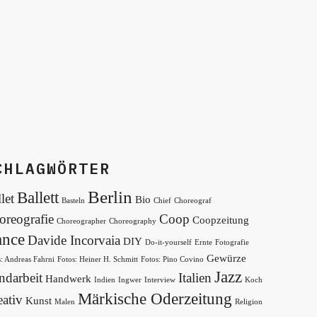
CHLAGWÖRTER
Berlin
Ballett
let
Bio
Basteln
Chief
Choreograf
oreografie
Coop
Coopzeitung
Choreographer
Choreography
nce
Davide Incorvaia
DIY
Do-it-yourself
Ernte
Fotografie
Gewürze
: Andreas Fahrni
Fotos: Heiner H. Schmitt
Fotos: Pino Covino
Jazz
ndarbeit
Italien
Handwerk
Indien
Ingwer
Interview
Koch
Märkische Oderzeitung
ativ
Kunst
Malen
Religion