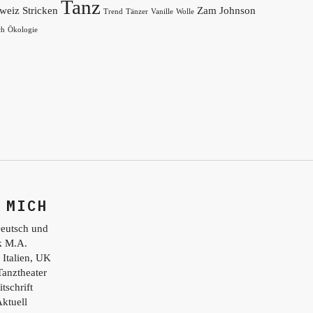
Tanz
weiz
Stricken
Zam Johnson
Trend
Tänzer
Vanille
Wolle
ch
Ökologie
 MICH
eutsch und
ik M.A.
 Italien, UK
Tanztheater
tschrift
ktuell