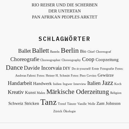
RIO REISER UND DIE SCHERBEN
DER UNTERTAN
PAN AFRIKAN PEOPLES ARKTET
SCHLAGWÖRTER
Berlin
Ballett
Ballet
Bio
Basteln
Chief
Choreograf
Choreografie
Coop
Coopzeitung
Choreographer
Choreography
Dance
Davide Incorvaia
DIY
Do-it-yourself
Ernte
Fotografie
Fotos:
Gewürze
Andreas Fahrni
Fotos: Heiner H. Schmitt
Fotos: Pino Covino
Jazz
Handarbeit
Italien
Handwerk
Indien
Ingwer
Interview
Koch
Märkische Oderzeitung
Kreativ
Kunst
Malen
Religion
Tanz
Schweiz
Stricken
Zam Johnson
Trend
Tänzer
Vanille
Wolle
Zürich
Ökologie