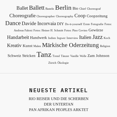
Berlin
Ballett
Ballet
Bio
Basteln
Chief
Choreograf
Choreografie
Coop
Coopzeitung
Choreographer
Choreography
Dance
Davide Incorvaia
DIY
Do-it-yourself
Ernte
Fotografie
Fotos:
Gewürze
Andreas Fahrni
Fotos: Heiner H. Schmitt
Fotos: Pino Covino
Jazz
Handarbeit
Italien
Handwerk
Indien
Ingwer
Interview
Koch
Märkische Oderzeitung
Kreativ
Kunst
Malen
Religion
Tanz
Schweiz
Stricken
Zam Johnson
Trend
Tänzer
Vanille
Wolle
Zürich
Ökologie
NEUESTE ARTIKEL
RIO REISER UND DIE SCHERBEN
DER UNTERTAN
PAN AFRIKAN PEOPLES ARKTET